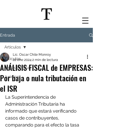
Entrada
Artículos
Lic. Oscar Chile Monroy
Artículos
22 ene 2024
2 min de lectura
ANÁLISIS FISCAL de EMPRESAS:
Análisis Fiscal
Por baja o nula tributación en
Jurídico
el ISR
La Superintendencia de 
Administración Tributaria ha 
informado que estará verificando 
casos de contribuyentes, 
comparando para el efecto la tasa 