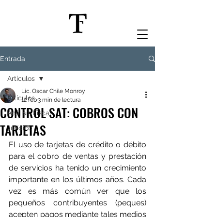
Entrada
Artículos
Lic. Oscar Chile Monroy
Artículos
12 feb
3 min de lectura
CONTROL SAT: COBROS CON
Análisis Fiscal
TARJETAS
Jurídico
El uso de tarjetas de crédito o débito 
para el cobro de ventas y prestación 
de servicios ha tenido un crecimiento 
importante en los últimos años. Cada 
vez es más común ver que los 
pequeños contribuyentes (peques) 
acepten pagos mediante tales medios 