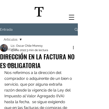
Entrada
Artículos
Lic. Oscar Chile Monroy
Artículos
13 ene 2022
3 min de lectura
DIRECCIÓN EN LA FACTURA NO
Análisis Fiscal
ES OBLIGATORIA
Jurídico
Nos referimos a la dirección del 
comprador o adquirente de un bien o 
servicio, que por alguna extraña 
razón desde la vigencia de la Ley del 
Impuesto al Valor Agregado (IVA) 
hasta la fecha,  se sigue exigiendo 
que en las facturas de compras de 