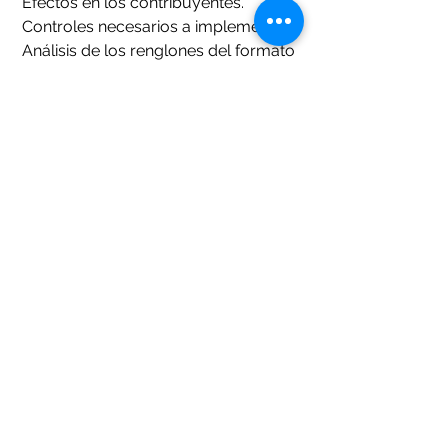
 Efectos en los contribuyentes.  
 Controles necesarios a implementar.
 Análisis de los renglones del formato 
y su adecuada documentación
 Aplicación retroactiva para el año 
2021
 Contribuyentes identificados a ser 
fiscalizados en el 2022.
 ¿Causa resistencia la omisión de la 
conciliación cuadrática?
Viernes 21 de enero 2022.
Horario: de 8:00 A.M. a 10:00 A.M.
Costo Q.250.00, incluye IVA. Material 
y diploma, digitales.
Expositor: Lic. Oscar Chile Monroy
INSCRIPCIONES: 
https://www.chilemonroycapacitacion
es.com/