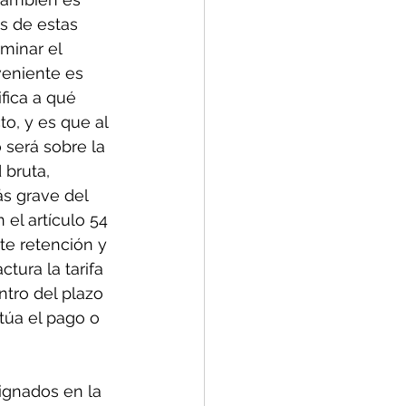
s de estas 
minar el 
veniente es 
fica a qué 
o, y es que al 
 será sobre la 
 bruta, 
s grave del 
el artículo 54 
te retención y 
tura la tarifa 
ntro del plazo 
túa el pago o 
ignados en la 