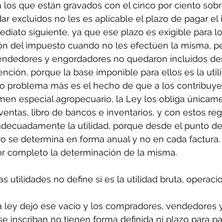
 a los que están gravados con el cinco por ciento sobr
dar excluidos no les es aplicable el plazo de pagar el
diato siguiente, ya que ese plazo es exigible para l
ión del impuesto cuando no les efectúen la misma, pe
ndedores y engordadores no quedaron incluidos den
ención, porque la base imponible para ellos es la util
tro problema más es el hecho de que a los contribuye
imen especial agropecuario, la Ley los obliga únicame
ventas, libro de bancos e inventarios, y con estos reg
decuadamente la utilidad, porque desde el punto de v
ro se determina en forma anual y no en cada factura. 
por completo la determinación de la misma.
s utilidades no define si es la utilidad bruta, operaci
la ley dejó ese vacío y los compradores, vendedores 
 inscriban no tienen forma definida ni plazo para pa