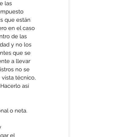
e las 
 impuesto 
os que están 
ro en el caso 
tro de las 
idad y no los 
ntes que se 
nte a llevar 
istros no se 
ista técnico, 
Hacerlo así 
onal o neta.
y 
gar el 