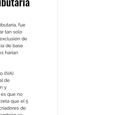
ibutaria
butaria, fue 
ar tan solo 
exclusión de 
cia de base 
es harían 
o (IVA) 
l de 
n y 
 es que no 
reta que el 5 
criadores de 
también es 