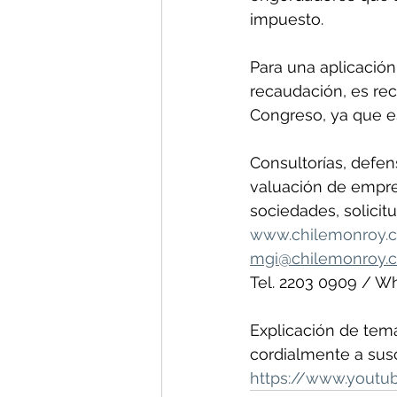
impuesto.
Para una aplicación
recaudación, es re
Congreso, ya que es
Consultorías, defensa
valuación de empres
sociedades, solicitu
www.chilemonroy.
mgi@chilemonroy.
Tel. 2203 0909 / W
Explicación de temas
cordialmente a susc
https://www.yout