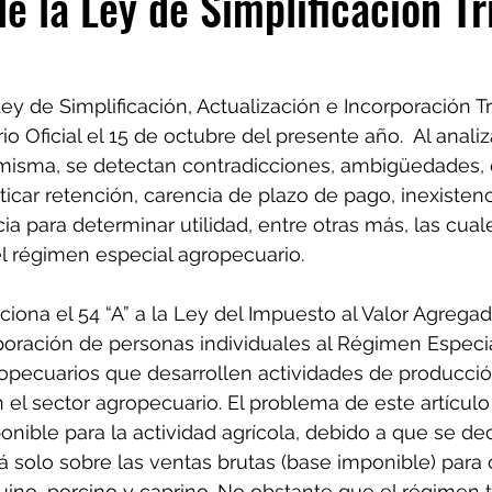
de la Ley de Simplificación Tr
ey de Simplificación, Actualización e Incorporación Tri
io Oficial el 15 de octubre del presente año.  Al analiz
 misma, se detectan contradicciones, ambigüedades, 
cticar retención, carencia de plazo de pago, inexisten
ia para determinar utilidad, entre otras más, las cual
l régimen especial agropecuario.
iciona el 54 “A” a la Ley del Impuesto al Valor Agregad
poración de personas individuales al Régimen Especia
opecuarios que desarrollen actividades de producció
 el sector agropecuario. El problema de este artículo
nible para la actividad agrícola, debido a que se dec
á solo sobre las ventas brutas (base imponible) para 
ino, porcino y caprino. No obstante que el régimen 