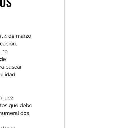
MOS
el 4 de marzo 
cación.
 no 
de 
ra buscar 
bilidad 
n juez 
itos que debe 
 numeral dos 