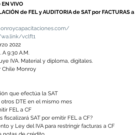
e EN VIVO
ACIÓN de FEL y AUDITORIA de SAT por FACTURAS a
monroycapacitaciones.com/
/wa.link/vclft1
rzo 2022
. A 9:30 A.M.
uye IVA. Material y diploma, digitales.
ar Chile Monroy
ión que efectúa la SAT
 otros DTE en el mismo mes
itir FEL a CF
 fiscalizará SAT por emitir FEL a CF?
to y Ley del IVA para restringir facturas a CF
 notas de crédito