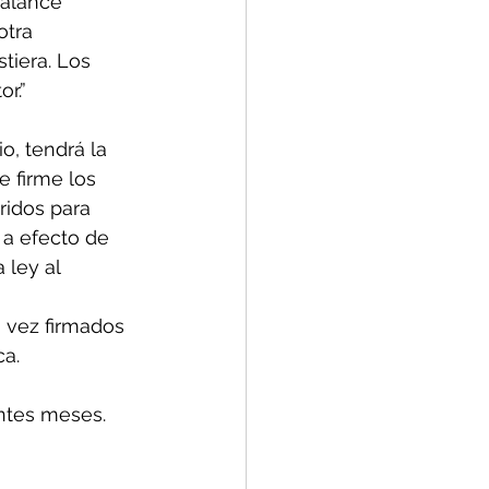
Balance 
otra 
tiera. Los 
r.”
, tendrá la 
e firme los 
ridos para 
 a efecto de 
 ley al 
 
 vez firmados 
ca.
ntes meses.  