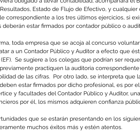
tuviera obligado a llevar contabilidad, acompañará el 
Resultados, Estado de Flujo de Efectivo, y cualquier 
 correspondiente a los tres últimos ejercicios, si exis
 deberán estar firmados por contador público o audito
ma, toda empresa que se acoja al concurso voluntario
atar a un Contador Público y Auditor a efecto que ést
 (EF).  Se sugiere a los colegas que podrían ser reque
 previamente practiquen la auditoria correspondiente
lidad de las cifras.  Por otro lado, se interpreta que la
 deben estar firmados por dicho profesional, es por el
tice y facultades del Contador Público y Auditor, una
ncieros por él, los mismos adquieren confianza públi
rtunidades que se estarán presentando en los siguie
eramente muchos éxitos más y estén atentos.