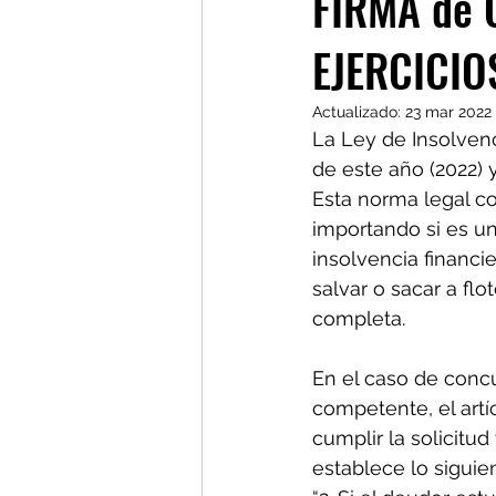
FIRMA de C
EJERCICIO
Actualizado:
23 mar 2022
La Ley de Insolvenc
de este año (2022) 
Esta norma legal c
importando si es u
insolvencia financi
salvar o sacar a flo
completa.
En el caso de concu
competente, el artí
cumplir la solicit
establece lo siguie