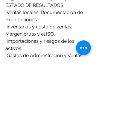
ESTADO DE RESULTADOS:
 Ventas locales. Documentación de 
exportaciones
 Inventarios y costo de ventas. 
Margen bruto y el ISO.
 Importaciones y riesgos de los 
activos.
 Gastos de Administración y Ventas. 
Medios de pago.
 Productos y gastos financieros. 
Obligación.
 Gastos deducibles y el período de 
imposición.
 Riesgos de gastos no deducibles.
 Peligro de resistencia por 
operaciones entre relacionadas
 Compras: IVA vs Estado de 
Resultados.