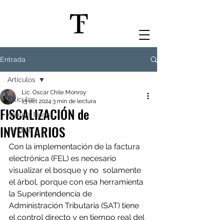
Entrada
Artículos
Lic. Oscar Chile Monroy
Artículos
13 oct 2024
3 min de lectura
FISCALIZACIÓN de
Análisis Fiscal
INVENTARIOS
Jurídico
Con la implementación de la factura 
electrónica (FEL) es necesario 
visualizar el bosque y no  solamente 
el árbol, porque con esa herramienta 
la Superintendencia de 
Administración Tributaria (SAT) tiene 
el control directo y en tiempo real del 