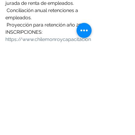
jurada de renta de empleados.
 Conciliación anual retenciones a 
empleados.
 Proyección para retención año 2023.
INSCRIPCIONES: 
https://www.chilemonroycapacitacion
es.com/
WhatsApp: 
https://cutt.ly/BHT0Nat
VIERNES 06 ENERO 2023
Costo Q.290.00. Incluye IVA, diploma 
y material digitales.
Hora: 18:00  - 20:00 horas.