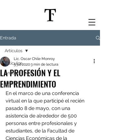
Entrada
Artículos
Lic. Oscar Chile Monroy
Artículos
5 jul 2020
3 min de lectura
LA PROFESIÓN Y EL
Análisis Fiscal
EMPRENDIMIENTO
Jurídico
En el marco de una conferencia 
virtual en la que participé el recién 
pasado 8 de mayo, con una 
asistencia de alrededor de 500 
personas entre profesionales y 
estudiantes, de la Facultad de 
Ciencias Económicas de la 