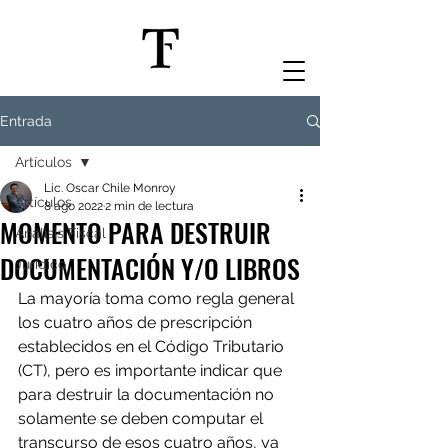
Entrada
Artículos
Lic. Oscar Chile Monroy
Artículos
8 ago 2022
2 min de lectura
MOMENTO PARA DESTRUIR
Análisis Fiscal
DOCUMENTACIÓN Y/O LIBROS
Jurídico
La mayoría toma como regla general 
los cuatro años de prescripción 
establecidos en el Código Tributario 
(CT), pero es importante indicar que 
para destruir la documentación no 
solamente se deben computar el 
transcurso de esos cuatro años, ya 