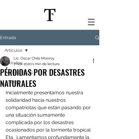
Entrada
Artículos
Lic. Oscar Chile Monroy
Artículos
7 nov 2020
1 min de lectura
PÉRDIDAS POR DESASTRES
Análisis Fiscal
NATURALES
Jurídico
Inicialmente presentamos nuestra 
solidaridad hacía nuestros 
compatriotas que están pasando por 
una situación sumamente 
complicada por los desastres 
ocasionados por la tormenta tropical 
Eta.  Lamentamos profundamente la 