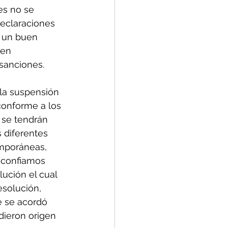
es no se 
declaraciones 
a un buen 
 en 
sanciones.
la suspensión 
conforme a los 
 se tendrán 
 diferentes 
emporáneas, 
 confiamos 
ución el cual 
esolución, 
e se acordó 
dieron origen 