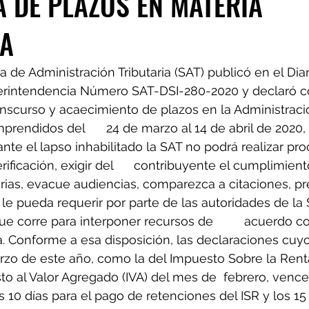
 DE PLAZOS EN MATERIA
IA
de Administración Tributaria (SAT) publicó en el Diario
erintendencia Número SAT-DSI-280-2020 y declaró c
anscurso y acaecimiento de plazos en la Administración
al 14 de abril de 2020, inclusive.Se 
del 	contribuyente el cumplimiento de sus 
arias, evacue audiencias, comparezca a citaciones, p
le pueda requerir por parte de las autoridades de la
orre para interponer recursos de 	acuerdo con la 
ria. Conforme a esa disposición, las declaraciones cuy
zo de este año, como la del Impuesto Sobre la Renta 
o al Valor Agregado (IVA) del mes de  febrero, vencer
os 10 días para el pago de retenciones del ISR y los 15 