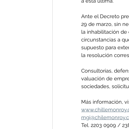
a esta última.”
Ante el Decreto pre
29 de marzo, sin ne
la inhabilitación d
circunstancias a qu
supuesto para exten
la resolución corre
Consultorias, defensa
valuación de empres
sociedades, solicitu
Más información, vi
www.chillemonroy
mgi@chilemonroy.
Tel. 2203 0909 / 2