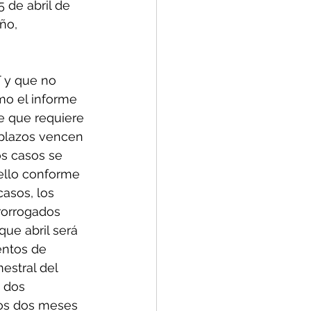
 de abril de 
ño, 
T y que no 
mo el informe 
e que requiere 
 plazos vencen 
casos, los 
rorrogados 
que abril será 
entos de 
estral del 
 dos 