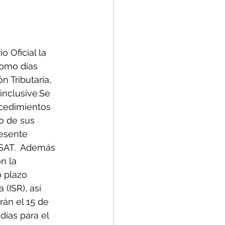
 Oficial la 
omo días 
 Tributaria, 
resente 
 SAT.  Además 
o plazo 
(ISR), así 
án el 15 de 	
días para el 