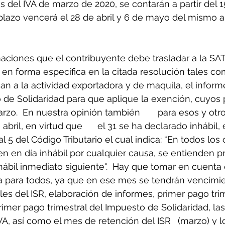
 del IVA de marzo de 2020, se contarán a partir del 15
 plazo vencerá el 28 de abril y 6 de mayo del mismo a
maciones que el contribuyente debe trasladar a la SA
en forma específica en la citada resolución tales co
an a la actividad exportadora y de maquila, el inform
 de Solidaridad para que aplique la exención, cuyos
uestra opinión también 	para esos y otros casos se 
el 31 se ha declarado inhábil, ello conforme 
al 5 del Código Tributario el cual indica: “En todos los 
n en día inhábil por cualquier causa, se entienden p
 hábil inmediato siguiente".  Hay que tomar en cuenta 
la para todos, ya que en ese mes se tendrán vencimi
es del ISR, elaboración de informes, primer pago trim
mer pago trimestral del Impuesto de Solidaridad, las
como el mes de retención del ISR 	(marzo) y los dos meses 