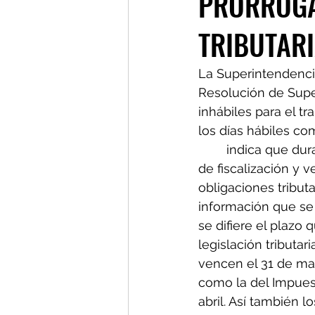
PRÓRROGA
TRIBUTAR
La Superintendencia 
Resolución de Sup
inhábiles para el tr
los días hábiles comprendidos del 	24 de marzo 
	indica que durante el lapso inhabilitado la SAT no podrá realizar procedimientos 
de fiscalización y verificación, exigir 
obligaciones tribut
información que se 
se difiere el plazo que c
legislación tributa
vencen el 31 de mar
como la del Impuest
abril. Así también l