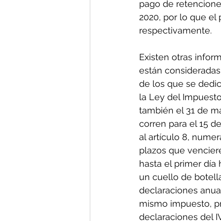
pago de retenciones
2020, por lo que el
respectivamente. 
Existen otras infor
están consideradas 
de los que se dedic
la Ley del Impuesto
también el 31 de marzo.  En n
corren para el 15 de abril, en virtud que 	
al artículo 8, numer
plazos que venciere
hasta el primer día
un cuello de botel
declaraciones anual
mismo impuesto, pri
declaraciones del IVA, así 