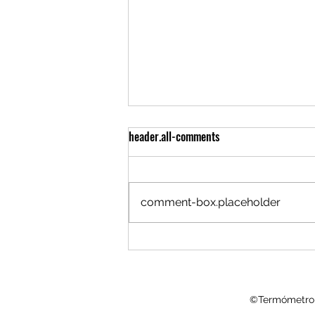
header.all-comments
comment-box.placeholder
LEY de SUSTANCIA ECONÓMICA.
IMPACTO y ESTRATEGIAS para
EMPRESAS HOLDING
©Termómetro F