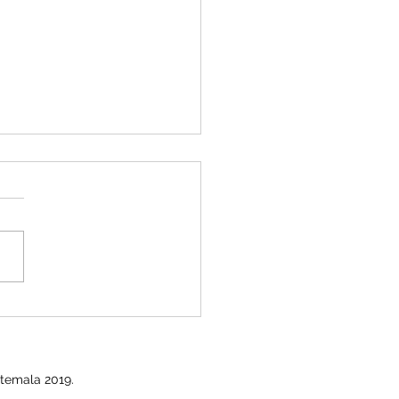
O ISR para EMPLEADOS
temala 2019.