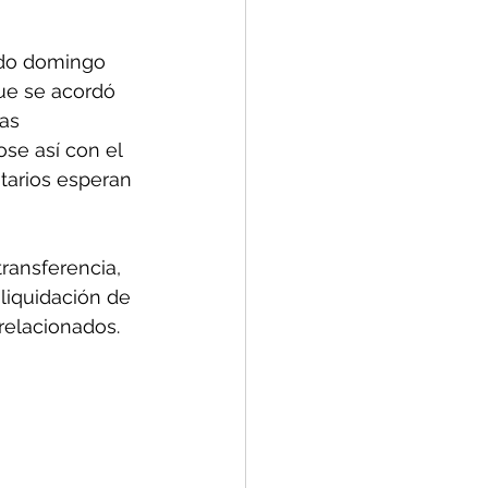
sado domingo 
ue se acordó 
as 
se así con el 
utarios esperan 
transferencia, 
liquidación de 
relacionados. 