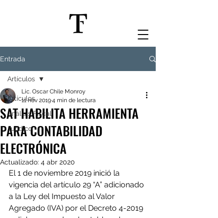
Entrada
Artículos
Lic. Oscar Chile Monroy
Artículos
11 nov 2019
4 min de lectura
SAT HABILITA HERRAMIENTA
Análisis Fiscal
PARA CONTABILIDAD
Jurídico
ELECTRÓNICA
Actualizado:
4 abr 2020
El 1 de noviembre 2019 inició la 
vigencia del artículo 29 “A” adicionado 
a la Ley del Impuesto al Valor 
Agregado (IVA) por el Decreto 4-2019 