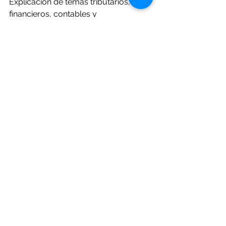
Explicación de temas tributarios, 
financieros, contables y 
empresariales, invitados 
cordialmente a suscribirse a nuestro 
canal en YouTube.
https://www.youtube.com/channel/
UCYEMY0ITYTNDcsVi26HHyxg
Ver todo
Entradas recientes