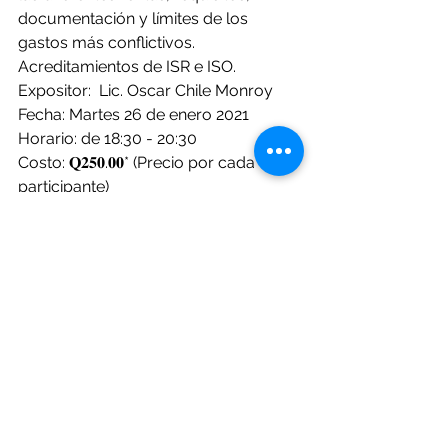
documentación y límites de los 
gastos más conflictivos. 
Acreditamientos de ISR e ISO.
Expositor:  Lic. Oscar Chile Monroy
Fecha: Martes 26 de enero 2021
Horario: de 18:30 - 20:30
Costo: 𝐐𝟐𝟓𝟎.𝟎𝟎* (Precio por cada 
participante)
*Incluye Diploma y Material. Ambos 
en digital.
𝐌𝐀́𝐒 𝐈𝐍𝐅𝐎𝐑𝐌𝐀𝐂𝐈𝐎́𝐍 𝐄 
𝐈𝐍𝐒𝐂𝐑𝐈𝐏𝐂𝐈𝐎𝐍𝐄𝐒:
https://www.chilemonroycapacitacion
es.com
𝐖𝐡𝐚𝐭𝐬𝐀𝐩𝐩:
https://bit.ly/2QLclZJ