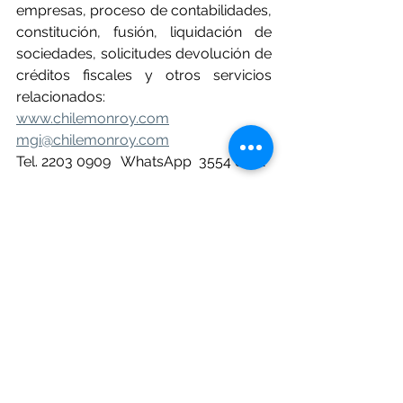
empresas, proceso de contabilidades, 
constitución, fusión, liquidación de 
sociedades, solicitudes devolución de 
créditos fiscales y otros servicios 
relacionados:
www.chilemonroy.com
mgi@chilemonroy.com
Tel. 2203 0909   WhatsApp  3554 8341 
Explicación de temas tributarios, 
financieros, contables y 
empresariales, invitados 
cordialmente a suscribirse a nuestro 
canal en YouTube.
https://www.youtube.com/channel/
UCYEMY0ITYTNDcsVi26HHyxg