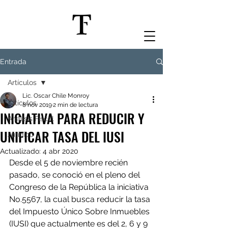
Entrada
Artículos
Lic. Oscar Chile Monroy
Artículos
8 nov 2019
2 min de lectura
INICIATIVA PARA REDUCIR Y
Análisis Fiscal
UNIFICAR TASA DEL IUSI
Jurídico
Actualizado:
4 abr 2020
Desde el 5 de noviembre recién 
pasado, se conoció en el pleno del 
Congreso de la República la iniciativa 
No.5567, la cual busca reducir la tasa 
del Impuesto Único Sobre Inmuebles 
(IUSI) que actualmente es del 2, 6 y 9 