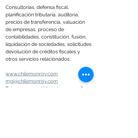
Consultorias, defensa fiscal, 
planificación tributaria, auditoria, 
precios de transferencia, valuación 
de empresas, proceso de 
contabilidades, constitución, fusión, 
liquidación de sociedades, solicitudes 
devolución de créditos fiscales y 
otros servicios relacionados:
www.chilemonroy.com
mgi@chilemonroy.com
Tel. 2203 0909   WhatsApp  3554 8341 
Explicación de temas tributarios, 
financieros, contables y 
empresariales, invitados 
cordialmente a suscribirse a nuestro 
canal en YouTube.