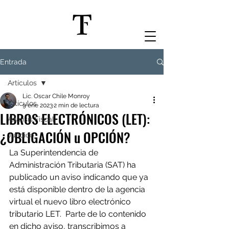
Entrada
Artículos
Lic. Oscar Chile Monroy
Artículos
9 ene 2023
2 min de lectura
LIBROS ELECTRÓNICOS (LET):
Análisis Fiscal
¿OBLIGACIÓN u OPCIÓN?
Jurídico
La Superintendencia de 
Administración Tributaria (SAT) ha 
publicado un aviso indicando que ya 
está disponible dentro de la agencia 
virtual el nuevo libro electrónico 
tributario LET.  Parte de lo contenido 
en dicho aviso, transcribimos a 