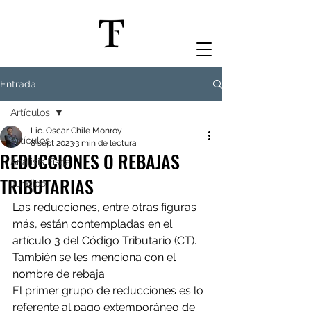
Entrada
Artículos
Lic. Oscar Chile Monroy
Artículos
8 sept 2023
3 min de lectura
REDUCCIONES O REBAJAS
Análisis Fiscal
TRIBUTARIAS
Jurídico
Las reducciones, entre otras figuras 
más, están contempladas en el 
artículo 3 del Código Tributario (CT).  
También se les menciona con el 
nombre de rebaja. 
El primer grupo de reducciones es lo 
referente al pago extemporáneo de 