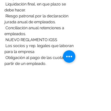
 Liquidación final, en que plazo se 
debe hacer.
 Riesgo patronal por la declaración 
jurada anual de empleados.
 Conciliación anual retenciones a 
empleados.
 NUEVO REGLAMENTO IGSS
 Los socios y rep. legales que laboran 
para la empresa
 Obligación al pago de las cuotas a 
partir de un empleado.
 Retribuciones a socios que quedan 
fuera de las cuotas a seguridad social.
 Tratamiento del pago de dietas. Su 
documentación.
 ¿El propietario individual está sujeto 
al IGSS?
 Vacaciones:  Las que pagan y las 