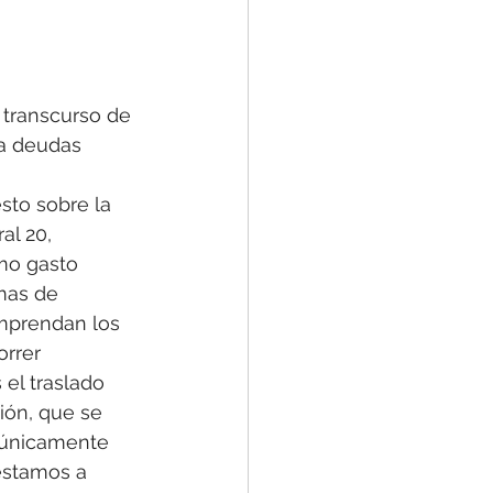
 transcurso de 
 a deudas 
esto sobre la 
al 20, 
mo gasto 
mas de 
mprendan los 
rrer 
 el traslado 
ción, que se 
 únicamente 
réstamos a 