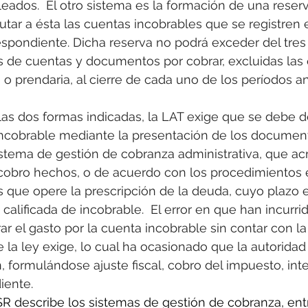
eados.  El otro sistema es la formación de una reser
utar a ésta las cuentas incobrables que se registren 
espondiente. Dicha reserva no podrá exceder del tres
s de cuentas y documentos por cobrar, excluidas las
a o prendaria, al cierre de cada uno de los períodos a
las dos formas indicadas, la LAT exige que se debe d
incobrable mediante la presentación de los document
stema de gestión de cobranza administrativa, que acr
cobro hechos, o de acuerdo con los procedimientos 
s que opere la prescripción de la deuda, cuyo plazo 
alificada de incobrable.  El error en que han incurrid
ar el gasto por la cuenta incobrable sin contar con la
a ley exige, lo cual ha ocasionado que la autoridad t
, formulándose ajuste fiscal, cobro del impuesto, inte
iente.
SR describe los sistemas de gestión de cobranza, ent