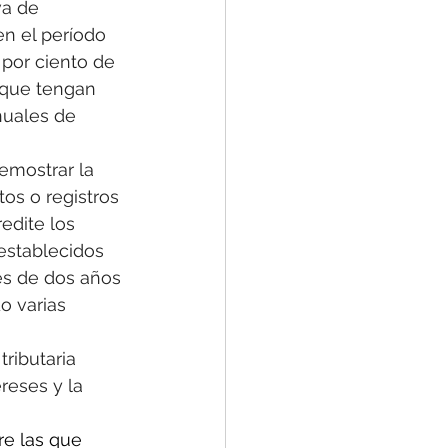
va de 
en el período 
 por ciento de 
 que tengan 
nuales de 
emostrar la 
os o registros 
edite los 
establecidos 
es de dos años 
o varias 
 
ributaria 
reses y la 
re las que 