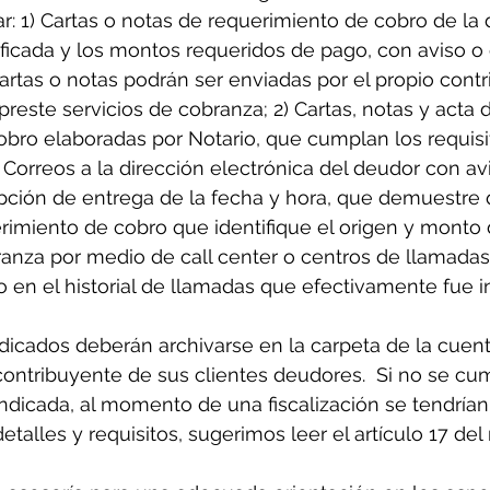
 1) Cartas o notas de requerimiento de cobro de la
ficada y los montos requeridos de pago, con aviso o
artas o notas podrán ser enviadas por el propio cont
preste servicios de cobranza; 2) Cartas, notas y acta 
bro elaboradas por Notario, que cumplan los requisi
) Correos a la dirección electrónica del deudor con av
pción de entrega de la fecha y hora, que demuestre 
erimiento de cobro que identifique el origen y monto d
anza por medio de call center o centros de llamadas,
en el historial de llamadas que efectivamente fue in
icados deberán archivarse en la carpeta de la cuent
contribuyente de sus clientes deudores.  Si no se cu
ndicada, al momento de una fiscalización se tendría
detalles y requisitos, sugerimos leer el artículo 17 de