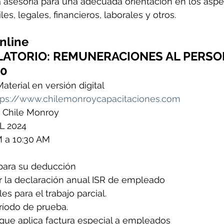
 asesoría para una adecuada orientación en los aspe
les, legales, financieros, laborales y otros.
nline
ATORIO: REMUNERACIONES AL PERS
00
aterial en versión digital
tps://www.chilemonroycapacitaciones.com
ar Chile Monroy
L 2024
M a 10:30 AM
 para su deducción
r la declaración anual ISR de empleado
es para el trabajo parcial.
ríodo de prueba.
 que aplica factura especial a empleados