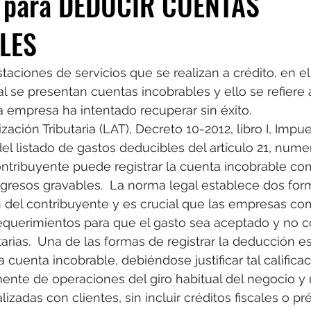
 para DEDUCIR CUENTAS
LES
taciones de servicios que se realizan a crédito, en el
al se presentan cuentas incobrables y ello se refiere
 empresa ha intentado recuperar sin éxito.
zación Tributaria (LAT), Decreto 10-2012, libro I, Impu
el listado de gastos deducibles del artículo 21, numer
ntribuyente puede registrar la cuenta incobrable co
gresos gravables.  La norma legal establece dos for
 del contribuyente y es crucial que las empresas co
equerimientos para que el gasto sea aceptado y no co
arias.  Una de las formas de registrar la deducción es
a cuenta incobrable, debiéndose justificar tal califica
mente de operaciones del giro habitual del negocio y
izadas con clientes, sin incluir créditos fiscales o p