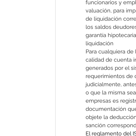
funcionarios y empl
valuación, para imp
de liquidación corr
los saldos deudore
garantía hipotecari
liquidación
Para cualquiera de 
calidad de cuenta 
generados por el si
requerimientos de 
judicialmente, ante
o que la misma sea c
empresas es registr
documentación que l
objete la deducción
sanción correspond
El reglamento del I