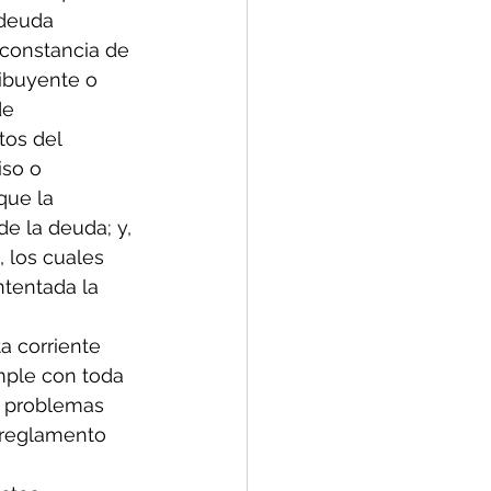
 deuda 
 constancia de 
ribuyente o 
de 
tos del 
iso o 
que la 
e la deuda; y, 
 los cuales 
tentada la 
a corriente 
mple con toda 
n problemas 
l reglamento 