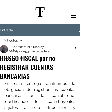
Entrada
Artículos
Lic. Oscar Chile Monroy
Artículos
31 ago 2025
3 min de lectura
RIESGO FISCAL por no
Análisis Fiscal
REGISTRAR CUENTAS
Jurídico
BANCARIAS
En esta entrega analizamos la 
obligación de registrar las cuentas 
bancarias en la contabilidad, 
identificando los contribuyentes 
sujetos a esta disposición y 