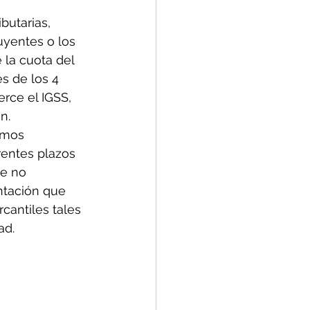
butarias, 
uyentes o los 
 la cuota del 
s de los 4 
erce el IGSS, 
n.
emos 
rentes plazos 
ue no 
ntación que 
cantiles tales 
ad.