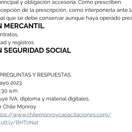
rincipal y obligación accesoria. Como prescriben.
cepción de la prescripción, como interponerla ante l
l que se debe conservar aunque haya operado presc
N MERCANTIL
tratos,
ad y registros
N SEGURIDAD SOCIAL
 PREGUNTAS Y RESPUESTAS.
mayo 2023
:30 a.m.
ye IVA, diploma y material digitales.
ar Chile Monroy
tps://www.chilemonroycapacitaciones.com/
/cutt.ly/BHT0Nat