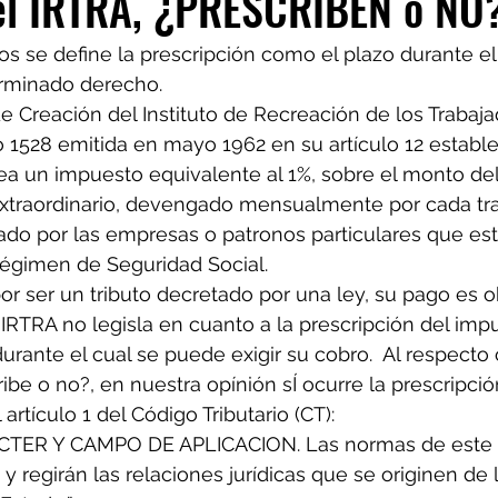
l IRTRA, ¿PRESCRIBEN o NO
os se define la prescripción como el plazo durante el
rminado derecho. 
de Creación del Instituto de Recreación de los Trabaj
 1528 emitida en mayo 1962 en su artículo 12 estable
ea un impuesto equivalente al 1%, sobre el monto del
extraordinario, devengado mensualmente por cada trabaj
do por las empresas o patronos particulares que esté
Régimen de Seguridad Social.
r ser un tributo decretado por una ley, su pago es obl
 IRTRA no legisla en cuanto a la prescripción del impu
urante el cual se puede exigir su cobro.  Al respecto
ibe o no?, en nuestra opínión sÍ ocurre la prescripci
 artículo 1 del Código Tributario (CT):
CTER Y CAMPO DE APLICACION. Las normas de este 
 regirán las relaciones jurídicas que se originen de l