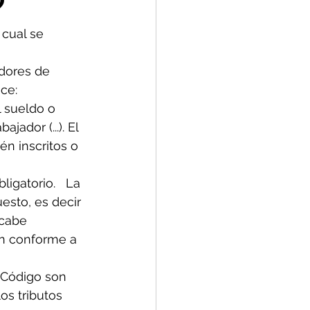
?
 cual se 
adores de 
ce:
 sueldo o 
ador (...). El 
n inscritos o 
igatorio.   La 
esto, es decir 
 cabe 
ón conforme a 
Código son 
os tributos 