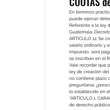
CUOTAS de
En términos práctic
puede ejercer dete
Referente a la ley 
Guatemala, Decreto
ARTICULO 12. Se cr
salario ordinario y 
impuesto, será paga
se inscriban en el 
Vale recordar que po
ley de creación del
no contiene plazo d
preguntarse ¿prescr
lo establecido en el
“ARTICULO 1. CARA
de derecho público y