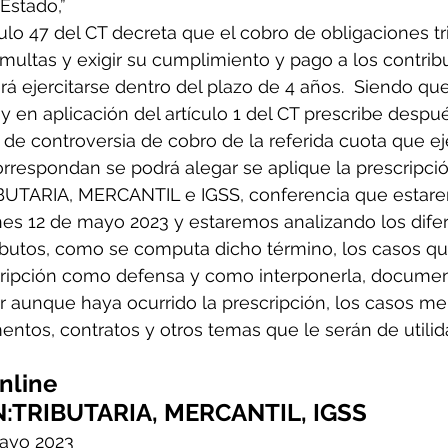
Estado,”
culo 47 del CT decreta que el cobro de obligaciones tri
y multas y exigir su cumplimiento y pago a los contrib
á ejercitarse dentro del plazo de 4 años.  Siendo que
y en aplicación del artículo 1 del CT prescribe despué
 de controversia de cobro de la referida cuota que ej
rrespondan se podrá alegar se aplique la prescripció
UTARIA, MERCANTIL e IGSS, conferencia que estar
nes 12 de mayo 2023 y estaremos analizando los dife
tributos, como se computa dicho término, los casos q
scripción como defensa y como interponerla, docume
ir aunque haya ocurrido la prescripción, los casos mer
ntos, contratos y otros temas que le serán de utilid
nline
:TRIBUTARIA, MERCANTIL, IGSS
mayo 2023