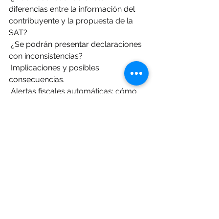
diferencias entre la información del 
contribuyente y la propuesta de la 
SAT?
 ¿Se podrán presentar declaraciones 
con inconsistencias?
 Implicaciones y posibles 
consecuencias.
 Alertas fiscales automáticas: cómo 
se generan y qué impacto tienen en 
procesos de fiscalización.
 Ante este nuevo escenario, 
recomendaciones prácticas y 
estratégicas, para que los 
contribuyentes puedan transitar de 
un enfoque reactivo a uno preventivo.
INSCRIPCIONES: 
www.chilemonroycapacitaciones.co
m