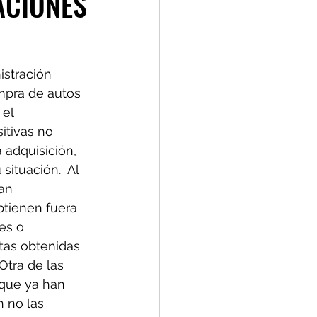
ACIONES
istración 
ompra de autos 
el 
itivas no 
 adquisición, 
situación.  Al 
an 
tienen fuera 
es o 
tas obtenidas 
Otra de las 
 que ya han 
 no las 