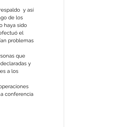
espaldo  y así 
go de los 
o haya sido 
efectuó el 
rían problemas 
rsonas que 
declaradas y 
es a los 
 operaciones 
na conferencia 