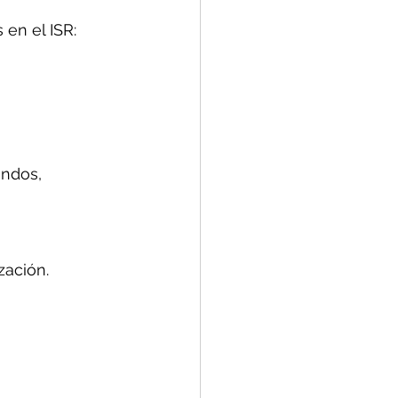
en el ISR: 
endos, 
zación.