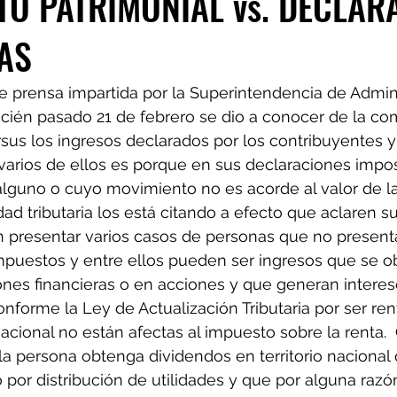
O PATRIMONIAL vs. DECLAR
AS
e prensa impartida por la Superintendencia de Admin
 recién pasado 21 de febrero se dio a conocer de la c
rsus los ingresos declarados por los contribuyentes y 
arios de ellos es porque en sus declaraciones impos
lguno o cuyo movimiento no es acorde al valor de la
dad tributaria los está citando a efecto que aclaren su 
 presentar varios casos de personas que no present
mpuestos y entre ellos pueden ser ingresos que se ob
iones financieras o en acciones y que generan interes
nforme la Ley de Actualización Tributaria por ser ren
 nacional no están afectas al impuesto sobre la renta.  
la persona obtenga dividendos en territorio nacional
por distribución de utilidades y que por alguna razón