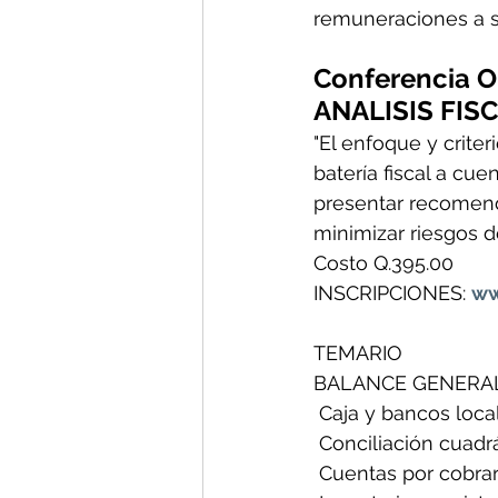
remuneraciones a s
Conferencia O
ANALISIS FIS
"El enfoque y criter
batería fiscal a cu
presentar recomend
minimizar riesgos de
Costo Q.395.00
INSCRIPCIONES: 
ww
TEMARIO
BALANCE GENERAL
 Caja y bancos locale
 Conciliación cuadrá
 Cuentas por cobrar