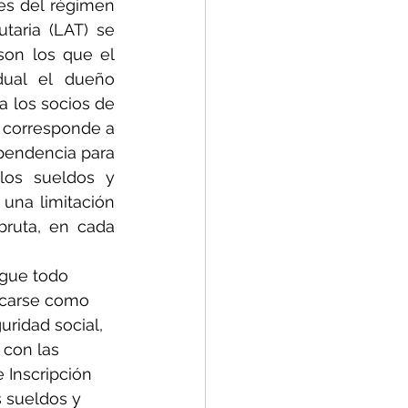
es del régimen 
taria (LAT) se 
on los que el 
ual el dueño 
 los socios de 
 corresponde a 
pendencia para 
os sueldos y 
una limitación 
ruta, en cada 
ague todo 
ficarse como 
ridad social, 
 con las 
 Inscripción 
 sueldos y 