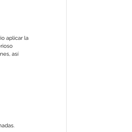
o aplicar la 
rioso 
es, así 
nadas.