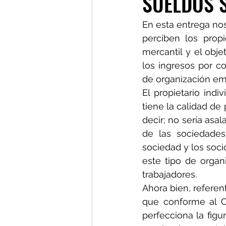
SUELDOS S
En esta entrega nos
perciben los prop
mercantil y el obje
los ingresos por c
de organización emp
El propietario indi
tiene la calidad de
decir; no sería asal
de las sociedades
sociedad y los soc
este tipo de organ
trabajadores.
Ahora bien, referen
que conforme al Có
perfecciona la figu