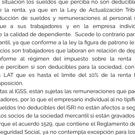
 situación los sueldos que perciba no son deducibl
 la renta, ya que en la Ley de Actualización Tribu
ducción de sueldos y remuneraciones al personal s
gue a sus trabajadores y en la empresa individ
 la calidad de dependiente.  Sucede lo contrario para
til, ya que conforme a la ley la figura de patrono le
cios son trabajadores que laboran en relación de de
forme al régimen del impuesto sobre la renta l
 perciben si son deducibles para la sociedad, con 
 LAT que es hasta el límite del 10% de la renta b
posición.
tas al IGSS, están sujetas las remuneraciones que p
adores, por lo que el empresario individual al no tipi
eldos (no deducibles del ISR) no están afectos a segu
los socios de la sociedad mercantil si están gravados
rque el acuerdo 1529, que contiene el Reglamento de
eguridad Social, ya no contempla excepción para los