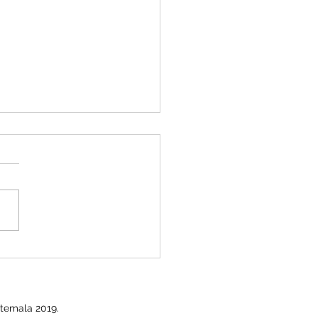
O ISR para EMPLEADOS
temala 2019.