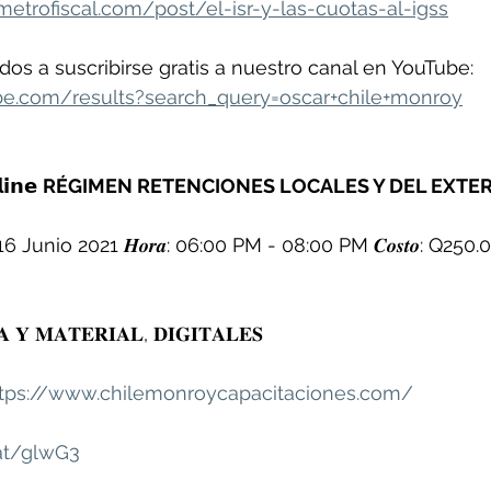
etrofiscal.com/post/el-isr-y-las-cuotas-al-igss
dos a suscribirse gratis a nuestro canal en YouTube:
be.com/results?search_query=oscar+chile+monroy
𝗶𝗻𝗲 
RÉGIMEN RETENCIONES LOCALES Y DEL EXTE
16 Junio 2021 𝑯𝒐𝒓𝒂: 06:00 PM - 08:00 PM 𝑪𝒐𝒔𝒕𝒐: Q250.
 𝐘 𝐌𝐀𝐓𝐄𝐑𝐈𝐀𝐋, 𝐃𝐈𝐆𝐈𝐓𝐀𝐋𝐄𝐒
tps://www.chilemonroycapacitaciones.com/
.at/glwG3