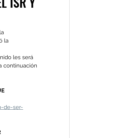
L ISR Y
la 
 la 
ido les será 
a continuación 
E 
-de-ser-
R