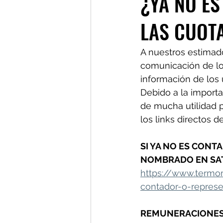
¿YA NO ES
LAS CUOTA
A nuestros estimado
comunicación de los
información de los 
Debido a la import
de mucha utilidad p
los links directos d
SI YA NO ES CONT
NOMBRADO EN SAT
https://www.termo
contador-o-represe
REMUNERACIONES Q