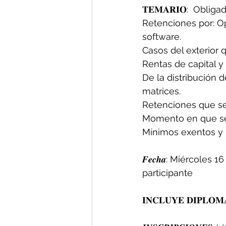
𝐓𝐄𝐌𝐀𝐑𝐈𝐎:  Obli
Retenciones por: Op
software.  
Casos del exterior 
Rentas de capital y
De la distribución d
matrices.  
Retenciones que se 
Momento en que se 
Mínimos exentos y n
𝑭𝒆𝒄𝒉𝒂: Miércoles 1
participante
𝐈𝐍𝐂𝐋𝐔𝐘𝐄 𝐃𝐈𝐏𝐋𝐎𝐌