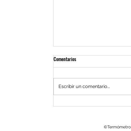
Comentarios
Escribir un comentario...
LEY de SUSTANCIA ECONÓMICA.
IMPACTO y ESTRATEGIAS para
EMPRESAS HOLDING
©Termómetro F