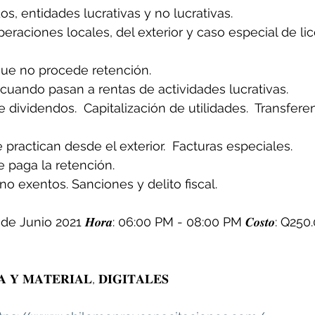
gados, entidades lucrativas y no lucrativas.  
eraciones locales, del exterior y caso especial de lic
que no procede retención.   
 cuando pasan a rentas de actividades lucrativas.  
e dividendos.  Capitalización de utilidades.  Transfere
practican desde el exterior.  Facturas especiales.  
paga la retención.  
o exentos. Sanciones y delito fiscal.
6 de Junio 2021 𝑯𝒐𝒓𝒂: 06:00 PM - 08:00 PM 𝑪𝒐𝒔𝒕𝒐: Q250
 𝐘 𝐌𝐀𝐓𝐄𝐑𝐈𝐀𝐋, 𝐃𝐈𝐆𝐈𝐓𝐀𝐋𝐄𝐒