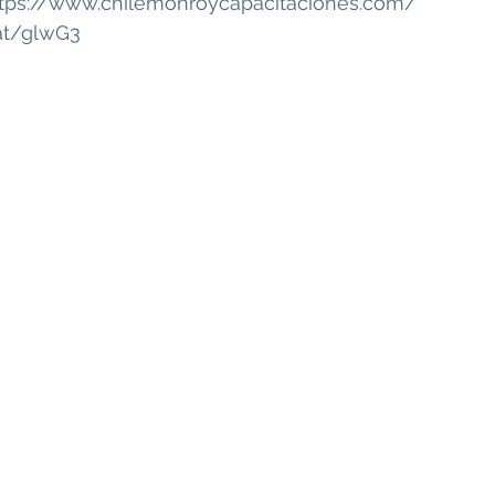
tps://www.chilemonroycapacitaciones.com/
.at/glwG3