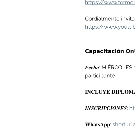
https://www.termom
Cordialmente invita
https://www.youtu
𝗖𝗮𝗽𝗮𝗰𝗶𝘁𝗮𝗰𝗶𝗼́𝗻 𝗢𝗻
𝑭𝒆𝒄𝒉𝒂: MIÉRCOLES 
participante
𝐈𝐍𝐂𝐋𝐔𝐘𝐄 𝐃𝐈𝐏𝐋𝐎𝐌
𝑰𝑵𝑺𝑪𝑹𝑰𝑷𝑪𝑰𝑶𝑵𝑬𝑺: 
ht
𝐖𝐡𝐚𝐭𝐬𝐀𝐩𝐩: 
shorturl