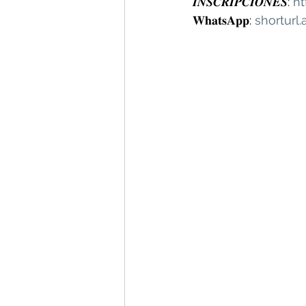
𝑰𝑵𝑺𝑪𝑹𝑰𝑷𝑪𝑰𝑶𝑵𝑬𝑺: 
ht
𝐖𝐡𝐚𝐭𝐬𝐀𝐩𝐩: 
shorturl